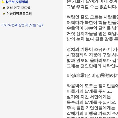
숨 가쁘게 달려와 이제 젖과
왕초보 자평명리
그냥 추락할 수는 없습니다.
명리 연구 자료실
이름감명프로그램
벼랑인 줄도 모르는 사람들
어쩌다가 북한이 핵을 만들
195974 번째 방문객 (오늘 5명)
수출액이 5000억 달러를 
거짓 선지자들을 믿은 죄입
남의 눈치 보다 길을 잘못 
정치의 기둥이 조금만 더 기
시장경제의 지붕에 구멍 하나
법과 안보의 울타리보다 겁 
그때는 천인단애의 나락입니
비상(非常)은 비상(飛翔)이
싸움밖에 모르는 정치인들
비둘기의 날개를 주시고,
살기에 지친 서민에게는
독수리의 날개를 주십시오.
주눅 들린 기업인들에게는
갈매기의 비행을 가르쳐 주