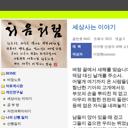
세상사는 이야기
글번호 6042 조회수 3633 댓글 0
제 목
이어령 선생의 새해 소
작성자
이영환(unmun)
벼랑 끝에서 새해를 맞습니다
HOME
덕담 대신 날개를 주소서.
비망노트
어떻게 여기까지 온 사람들
자유게시판
험난한 기아의 고개에서도
개인연구실
부모의 손을 뿌리친 적 없고
세상사는 이야기
아무리 위험한 전란의 들판
공 부 방
등에 업은 자식을 내려놓지
자연과학이야기
남들이 앉아 있을 때 걷고
나의 산행 일지
그들이 걸으면 우리는 뛰었
산행일지