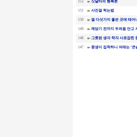
152
싯달타의 행복론
151
사진잘 찍는법
150
열 다섯가지 좋은 곳에 태어
149
깨닫기 전까지 두려움 안고 사
148
그릇된 생각 착각 사로잡힌 
147
중생이 집착하니 여래는 ‘큰