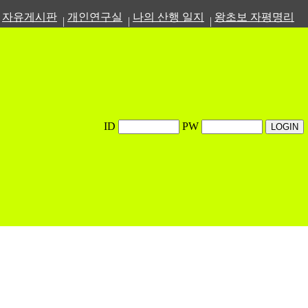
자유게시판
개인연구실
나의 산행 일지
왕초보 자평명리
|
|
|
ID
PW