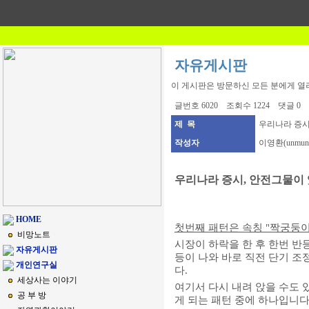
자유게시판
이 게시판은 방문하신 모든 분에게 열
글번호 6020 조회수 1224 댓글 0
제 목
우리나라 증시.
작성자
이영환(unmun
우리나라 증시, 안전그물이 
HOME
첫번째 패턴은
속칭
"짝궁둥이
비망노트
시장이 하락을 한 후 한번 반
자유게시판
등이 나와 바로 직전 단기 조
개인연구실
다.
세상사는 이야기
여기서 다시 내려 앉을 수도
공 부 방
게 되는 패턴 중에 하나입니다