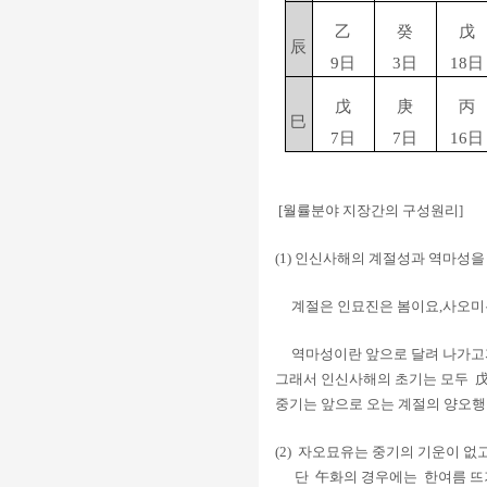
乙
癸
戊
辰
9日
3日
18日
戊
庚
丙
巳
7日
7日
16日
[월률분야 지장간의 구성원리]
(1) 인신사해의 계절성과 역마성을
계절은 인묘진은 봄이요,사오미는
역마성이란 앞으로 달려 나가고자
그래서 인신사해의 초기는 모두
戊
중기는 앞으로 오는 계절의 양오행
(2) 자오묘유는 중기의 기운이 없
단
午화의 경우에는
한여름 뜨