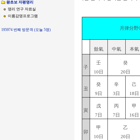
왕초보 자평명리
명리 연구 자료실
이름감명프로그램
月律分野
195974 번째 방문객 (오늘 5명)
餘氣
中氣
本氣
壬
癸
子
10日
20日
癸
辛
己
丑
9日
3日
18日
戊
丙
甲
寅
7日
7日
16日
甲
乙
卯
10日
20日