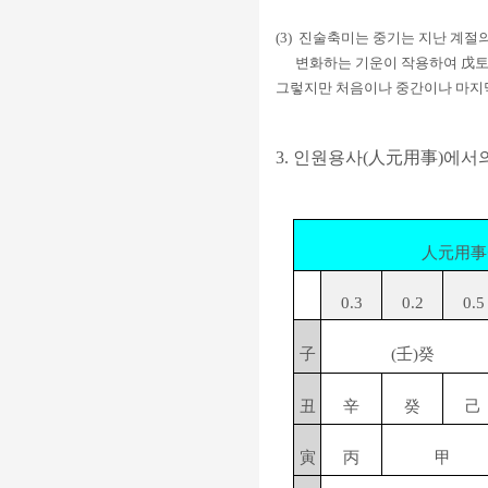
(3) 진술축미는 중기는 지난 계절
변화하는 기운이 작용하여 戊토 
그렇지만 처음이나 중간이나 마지막
3. 인원용사(人元用事)에서
人元用事
0.3
0.2
0.5
子
(壬)癸
丑
辛
癸
己
寅
丙
甲