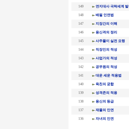
149
연지대사 극락세계 
148
배필 인연법
147
지장간의 이해
146
용신격의 정리
145
사주풀이 실전 요령
144
직장인의 적성
143
사업가의 적성
142
공무원의 적성
141
대운 세운 적용법
140
육친의 궁합
139
성격존의 적용
138
용신의 등급
137
재물의 인연
136
자녀의 인연