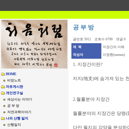
공 부 방
글번호 5912 조회수 6799 댓글 0
제 목
지장간의 이해
작성자
이영환(unmun)
1. 지장간이란?
HOME
지지(地支)에 숨겨져 있는 
비망노트
자유게시판
개인연구실
2.월률분야 지장간
세상사는 이야기
공 부 방
자연과학이야기
월률분야의 지장간은 당령(
나의 산행 일지
산행일지
다만 월지의 강약을 분석하