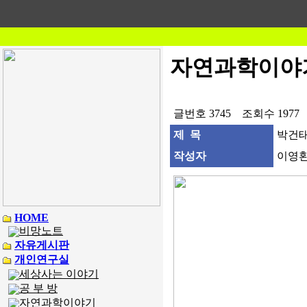
자연과학이야
글번호 3745 조회수 1977
제 목
박건태
작성자
이영환(
HOME
비망노트
자유게시판
개인연구실
세상사는 이야기
공 부 방
자연과학이야기