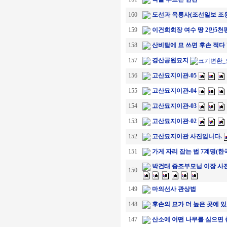
160
도선과 옥룡사(조선일보 조용
159
이건희회장 여수 땅 2만5천평 
158
산비탈에 묘 쓰면 후손 적다 
157
경산공원묘지
156
고산묘지이관-05
155
고산묘지이관-04
154
고산묘지이관-03
153
고산묘지이관-02
152
고산묘지이관 사진입니다.
151
가게 자리 잡는 법 7계명(한
박건태 증조부모님 이장 사
150
149
마의선사 관상법
148
후손의 묘가 더 높은 곳에 
147
산소에 어떤 나무를 심으면 