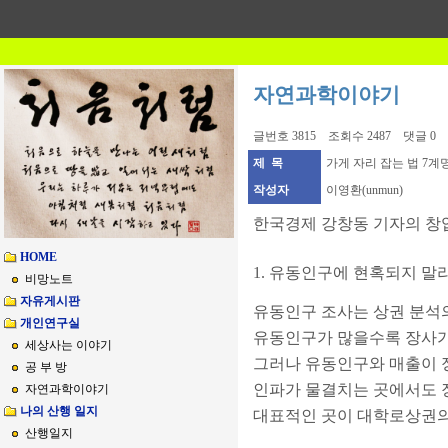
자연과학이야기
글번호 3815 조회수 2487 댓글 0
제 목
가게 자리 잡는 법 7계
작성자
이영환(unmun)
한국경제 강창동 기자의 창업
HOME
1. 유동인구에 현혹되지 말
비망노트
자유게시판
유동인구 조사는 상권 분석의
개인연구실
유동인구가 많을수록 장사가
세상사는 이야기
그러나 유동인구와 매출이 
공 부 방
인파가 물결치는 곳에서도 장
자연과학이야기
나의 산행 일지
대표적인 곳이 대학로상권의
산행일지