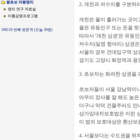
왕초보 자평명리
2. 개천과 저수지를 구분하
명리 연구 자료실
이름감명프로그램
개천은 물이 흘러가는 곳이
물은 유동인구 또는 돈을 뜻
196116 번째 방문객 (오늘 30명)
따라서 '개천 상권'은 유동
저수지(일명 항아리) 상권은
서울의 경우 건대입구역 상
경기도 고양시 화정역과 용
3. 초보자는 화려한 상권을
초보자들이 서울 강남역이나
아무리 장사를 잘 해도 높
더구나 악덕 건물주라도 만나
상가임대차보호법은 이런 
이 법의 보호대상은 환산보증
4. 서울보다는 수도권을 뒤