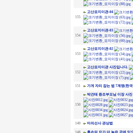
고산묘지이관-04
155
고산묘지이관-03
154
고산묘지이관-02
153
고산묘지이관 사진입니다.
152
151
가게 자리 잡는 법 7계명(한
박건태 증조부모님 이장 사진
150
149
마의선사 관상법
148
후손의 묘가 더 높은 곳에 있