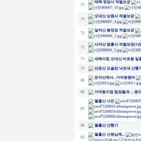
태백 정암사 적멸보궁
75
오대산 상원사 적멸보궁
74
설악산 봉정암 적멸보궁
73
사자산 법흥사 적멸보궁(1년
72
71
새해아침 오대산 비로봉 일
70
선운산 도솔암 낙조대 산행
운악산에서...거여동멤버
69
68
거여동지점 팀장들과 ... 
월출산 사진
67
66
월출산 산행기
월출산 신령님께...
65