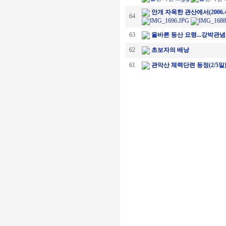
안개 자욱한 관산에서(2006.4
64
63
올바른 등산 요령...강박관
62
초보자의 배낭
61
관악산 체력단련 등정(2/5일