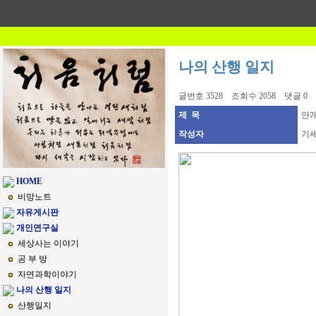
나의 산행 일지
글번호 3528 조회수 2058 댓글 0
제 목
안개
작성자
기
HOME
비망노트
자유게시판
개인연구실
세상사는 이야기
공 부 방
자연과학이야기
나의 산행 일지
산행일지