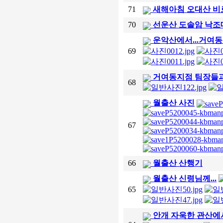
71
새해아침 오대산 비
70
선운산 도솔암 낙조
운악산에서...거여
69
거여동지점 팀장들과 
68
월출산 사진
67
66
월출산 산행기
월출산 신령님께...
65
안개 자욱한 관산에서(2