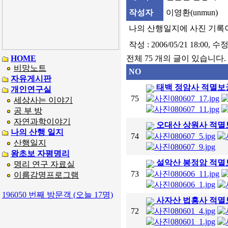
작성자
이영환(unmun)
나의 산행일지에 사진 기록
작성 : 2006/05/21 18:00, 수정 
HOME
전체 75 개의 글이 있습니다.
비망노트
NO
자유게시판
태백 정암사 적멸보
개인연구실
75
세상사는 이야기
공 부 방
자연과학이야기
오대산 상원사 적멸
나의 산행 일지
74
산행일지
왕초보 자평명리
설악산 봉정암 적멸
명리 연구 자료실
73
이름감명프로그램
196050 번째 방문객 (오늘 17명)
사자산 법흥사 적멸보
72